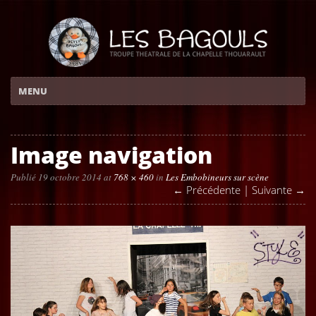
Image navigation
Publié 19 octobre 2014 at
768 × 460
in
Les Embobineurs sur scène
← Précédente
|
Suivante →