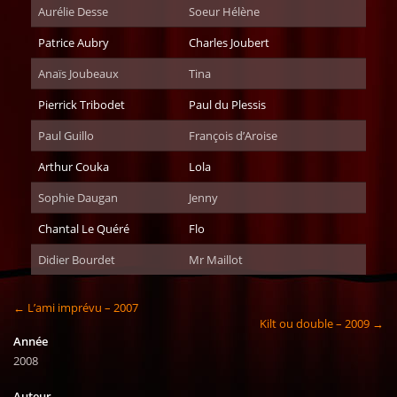
Aurélie Desse
Soeur Hélène
Patrice Aubry
Charles Joubert
Anaïs Joubeaux
Tina
Pierrick Tribodet
Paul du Plessis
Paul Guillo
François d’Aroise
Arthur Couka
Lola
Sophie Daugan
Jenny
Chantal Le Quéré
Flo
Didier Bourdet
Mr Maillot
← L’ami imprévu – 2007
Kilt ou double – 2009 →
Année
2008
Auteur