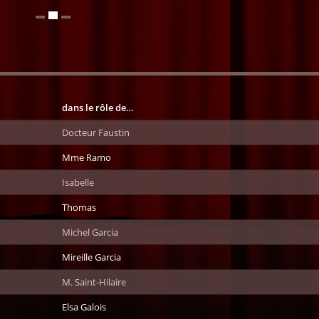
dans le rôle de…
Docteur Faustin
Mme Ramo
Isabelle
Thomas
Michel Garcia
Mireille Garcia
M. Saint-Hilaire
Elsa Galois