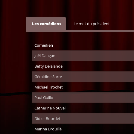
Les comédiens
Le mot du président
Comédien
Joël Daugan
Betty Delalande
Géraldine Sorre
Michaël Trochet
Paul Guillo
Catherine Nouvel
Didier Bourdet
Marina Drouillé