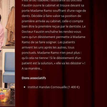
Il est 8h30. Isabelle, l'assistante du Docteur
Faustin ouvre le cabinet et trouve devant sa
porte Madame Ramo souffrant d’une rage de
dents. Décidée à faire valoir sa position de
première arrivée au cabinet, celle-ci compte
bien être la première reçue par le dentiste. Le
Docteur Faustin enchaîne les rendez-vous
sans qu’un désistement permette à Madame
Ramo de se faire soigner. Les patients
arrivent les uns après les autres, tous
ponctuels. Madame Ramo n’en peut plus :
qu’à cela ne tienne ! Si le désistement d’un
patient est la solution, « elle va les désister » !
A sa manière...
Dons associatifs
Institut Handas Cornouaille (1 400 €)