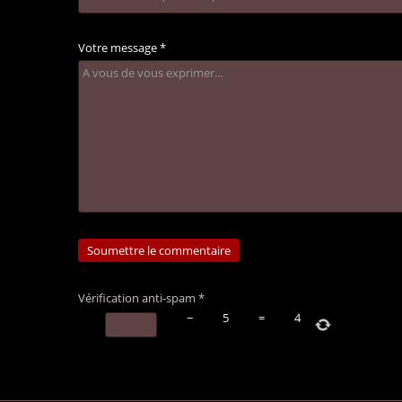
Votre message
*
Vérification anti-spam
*
−
5
=
4