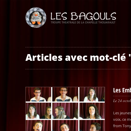
Articles avec mot-clé
Les Emb
Le
24 octo
Les jeunes
voix, ce m
from Tony