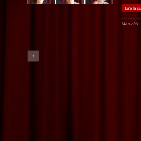
Lire la su
Mots-clés :
1