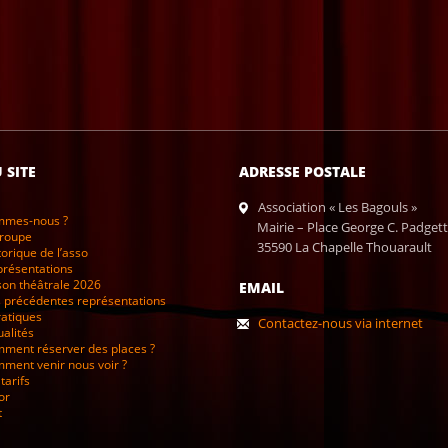
 SITE
ADRESSE POSTALE
Association « Les Bagouls »
mmes-nous ?
Mairie – Place George C. Padgett
troupe
35590 La Chapelle Thouarault
torique de l’asso
présentations
son théâtrale 2026
EMAIL
 précédentes représentations
ratiques
Contactez-nous via internet
ualités
ment réserver des places ?
ment venir nous voir ?
tarifs
or
t