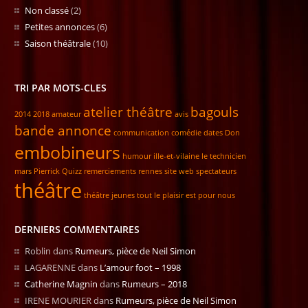
Non classé
(2)
Petites annonces
(6)
Saison théâtrale
(10)
TRI PAR MOTS-CLES
atelier théâtre
bagouls
2014
2018
amateur
avis
bande annonce
communication
comédie
dates
Don
embobineurs
humour
ille-et-vilaine
le technicien
mars
Pierrick
Quizz
remerciements
rennes
site web
spectateurs
théâtre
théâtre jeunes
tout le plaisir est pour nous
DERNIERS COMMENTAIRES
Roblin
dans
Rumeurs, pièce de Neil Simon
LAGARENNE
dans
L’amour foot – 1998
Catherine Magnin
dans
Rumeurs – 2018
IRENE MOURIER
dans
Rumeurs, pièce de Neil Simon