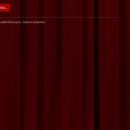
ite...
embobineurs
,
remerciements