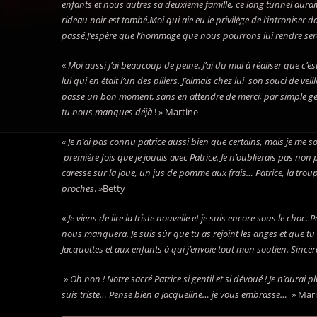
enfants et nous autres sa deuxième famille, ce long tunnel aurait 
rideau noir est tombé.Moi qui aie eu le privilège de l’introniser 
passé.J’espère que l’hommage que nous pourrons lui rendre sera 
«
Moi aussi j’ai beaucoup de peine. J’ai du mal à réaliser que c’e
lui qui en était l’un des piliers. J’aimais chez lui son souci de 
passe un bon moment, sans en attendre de merci, par simple gentill
tu nous manques déjà
! » Martine
«
Je n’ai pas connu patrice aussi bien que certains, mais je me 
première fois que je jouais avec Patrice. Je n’oublierais pas non 
caresse sur la joue, un jus de pomme aux frais… Patrice, la trou
proches
. »Betty
« ‌
Je viens de lire la triste nouvelle et je suis encore sous le choc. 
nous manquera. Je suis sûr que tu as rejoint les anges et que tu
Jacquottes et aux enfants à qui j’envoie tout mon soutien. Sincère
»
Oh non ! Notre sacré Patrice si gentil et si dévoué ! Je n’aurai p
suis triste… Pense bien a Jacqueline… je vous embrasse…
» Mar