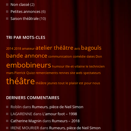
Non classé
(2)
Petites annonces
(6)
Saison théâtrale
(10)
TRI PAR MOTS-CLES
atelier théâtre
bagouls
2014
2018
amateur
avis
bande annonce
communication
comédie
dates
Don
embobineurs
humour
ille-et-vilaine
le technicien
mars
Pierrick
Quizz
remerciements
rennes
site web
spectateurs
théâtre
théâtre jeunes
tout le plaisir est pour nous
DERNIERS COMMENTAIRES
Roblin
dans
Rumeurs, pièce de Neil Simon
LAGARENNE
dans
L’amour foot – 1998
Catherine Magnin
dans
Rumeurs – 2018
IRENE MOURIER
dans
Rumeurs, pièce de Neil Simon