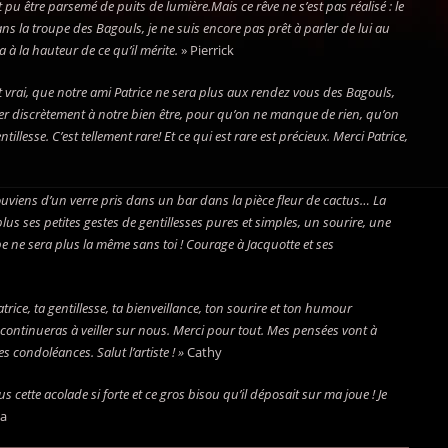
pu être parsemé de puits de lumière.Mais ce rêve ne s’est pas réalisé : le
dans la troupe des Bagouls, je ne suis encore pas prêt à parler de lui au
à la hauteur de ce qu’il mérite.
» Pierrick
st vrai, que notre ami Patrice ne sera plus aux rendez vous des Bagouls,
veiller discrètement à notre bien être, pour qu’on ne manque de rien, qu’on
esse. C’est tellement rare! Et ce qui est rare est précieux. Merci Patrice,
souviens d’un verre pris dans un bar dans la pièce fleur de cactus… La
plus ses petites gestes de gentillesses pures et simples, un sourire, une
pe ne sera plus la même sans toi ! Courage à Jacquotte et ses
Patrice, ta gentillesse, ta bienveillance, ton sourire et ton humour
 continueras à veiller sur nous. Merci pour tout. Mes pensées vont à
s condoléances. Salut l’artiste ! »
Cathy
lus cette acolade si forte et ce gros bisou qu’il déposait sur ma joue ! Je
ia