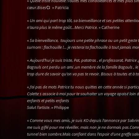
«
Quelle triste nouvelle !Toutes mes condoléances et mes plus sin
cœur.Bises
💞 » Patricia
«
Un ami qui part trop tôt, sa bienveillance et ses petites atten
n’aura plus le même goût…Merci Patrice.
» Catherine
«
Sa bienveillance, toujours une petite phrase ou un petit geste 
surnom : flachouille !… je resterai ta flachouille à tout jamais m
«
Aujourd’hui je suis triste, Pat, patatras , el professorat, Patri
Bagouls ont perdu un ami ,un membre de la famille Bagouls , le p’t
trop dure de savoir qu’on va pas te revoir. Bisous à toutes et à t
«
J’ai pas de mots Patrice tu nous quittes en cette année si particu
Colette s associe à moi pour te souhaiter un voyage apaisé loin 
enfants et petits enfants
Salut l’artiste
. » Philippe
«
Comme vous mes amis, je suis KO depuis l’annonce par Sabrina de
me suis giflé pour me réveiller, mais non je ne dormais pas.Comm
tunnel bien sombre.Mais confiant dans l’espoir d’une greffe salva