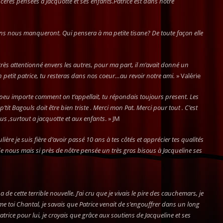
cères pensées à Jacquotte et ses enfants.Patrice est dans notre
tions nous manqueront. Qui pensera à ma petite tisane? De toute façon elle
très attentionné envers les autres, pour ma part, il m’avait donné un
on petit patrice, tu resteras dans nos coeur…au revoir notre ami.
» Valérie
ce ,peu importe comment on t’appellait, tu répondais toujours present. Les
it Bagouls doit être bien triste . Merci mon Pat. Merci pour tout . C’est
ous ,surtout a jacquotte et aux enfants
. » JM
lière je suis fière d’avoir passé 10 ans à tes côtés et apprécier tes qualités
de nous mais si près de nôtre pensée un très gros bisous à Jacqueline ses
 cette terrible nouvelle. J’ai cru que je vivais le pire des cauchemars, je
e toi Chantal, je savais que Patrice venait de s’engouffrer dans un long
trice pour lui, je croyais que grâce aux soutiens de Jacqueline et ses